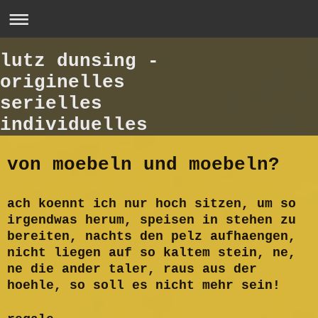
lutz dunsing -
originelles
serielles
individuelles
von moebeln und moebeln?
ach koennt ich nur hoch sitzen, um so
irgendwas herum, speisen in stehen zu
bereiten, nachts den pelz aufhaengen,
nicht liegen auf so kaltem stein, ne,
ne die ander taler, raus aus der
hoehle, so soll es nicht mehr sein!