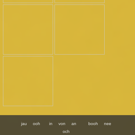
jau
ooh
in
von
an
booh
nee
och