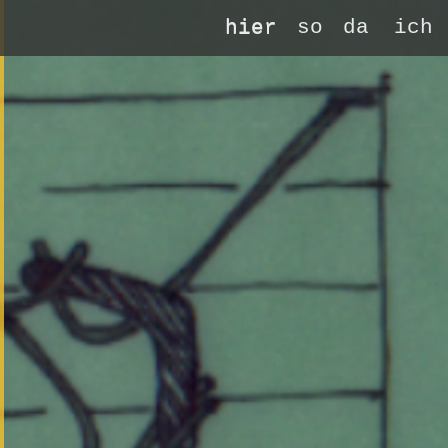
hier
so
da
ich