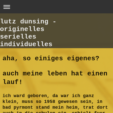
lutz dunsing -
originelles
serielles
individuelles
aha, so einiges eigenes?
auch meine leben hat einen
lauf!
ich ward geboren, da war ich ganz
klein, muss so 1958 gewesen sein, in
bad pyrmont stand mein heim, trat dort